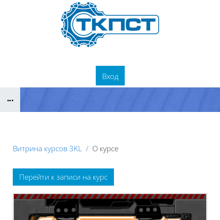
Перейти к основному содержанию
Вход
Блоки
Витрина курсов 3KL
О курсе
Блоки
Перейти к записи на курс