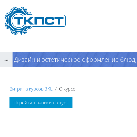
Перейти к основному содержанию
Дизайн и эстетическое оформление блюд,
Блоки
Витрина курсов 3KL
О курсе
Блоки
Перейти к записи на курс