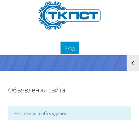
Перейти к основному содержанию
Вход
Блоки
Блоки
Объявления сайта
Нет тем для обсуждения
Блоки