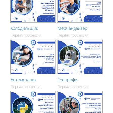
Холодильщик
Мерчандайзер
Первая профессия
Первая профессия
Автомеханик
Геопрофи
Первая профессия
Первая профессия