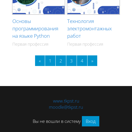
Основы
Технология
программирования
электромонтажных
на языке Python
работ
Первая профессия
Первая профессия
Предыдущая страница
Страница 1
Страница 2
Страница 3
Страница 4
Следующая стран
«
1
2
3
4
»
Блоки
www.tkpst.ru
moodle@tkpst.ru
Вы не вошли в систему
Вход