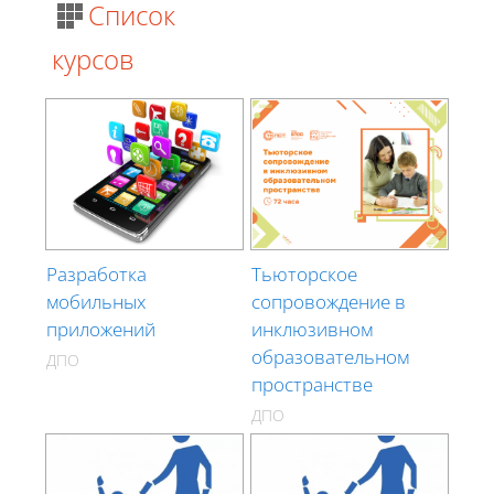
Список
курсов
Разработка
Тьюторское
мобильных
сопровождение в
приложений
инклюзивном
образовательном
ДПО
пространстве
ДПО